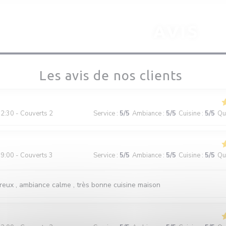
AVIS
Les avis de nos clients
2:30 - Couverts 2
Service
:
5
/5
Ambiance
:
5
/5
Cuisine
:
5
/5
Qua
9:00 - Couverts 3
Service
:
5
/5
Ambiance
:
5
/5
Cuisine
:
5
/5
Qua
reux , ambiance calme , très bonne cuisine maison