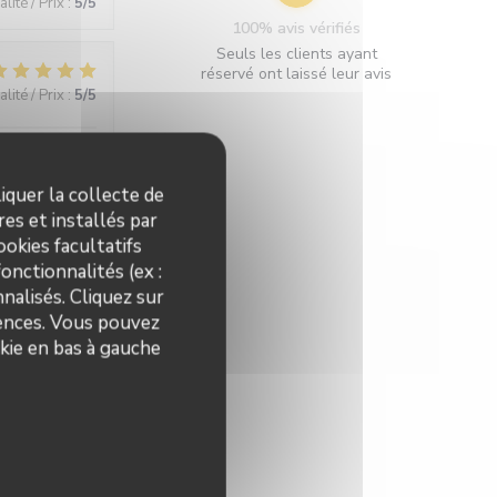
lité / Prix
:
5
/5
100% avis vérifiés
Seuls les clients ayant
réservé ont laissé leur avis
lité / Prix
:
5
/5
intimiste. On
iquer la collecte de
es et installés par
okies facultatifs
onctionnalités (ex :
lité / Prix
:
5
/5
nalisés. Cliquez sur
rences. Vous pouvez
iens se sont
kie en bas à gauche
lité / Prix
:
5
/5