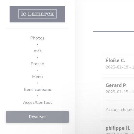
Personnalisation de vos choix en matière de cookies
Photos
Avis
Éloïse
C
Presse
2025-01-19
- 1
((ouvre une nouvelle fenêtre))
Menu
Gerard
P
((ouvre une nouvelle fenêtre))
Bons cadeaux
2025-01-15
- 1
Accès/Contact
Accueil chaleu
Réserver
philippa
H