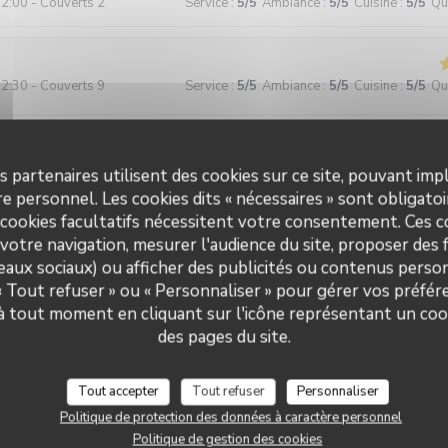
2:00 - Couverts 2
Service
:
5
/5
Ambiance
:
5
/5
Cuisine
:
5
/5
Qua
2:30 - Couverts 9
Service
:
5
/5
Ambiance
:
5
/5
Cuisine
:
5
/5
Qua
tôt rapide malgré notre nombre : bravo Petit resto très accueillant et 
t on mange bien ! Merci
s partenaires utilisent des cookies sur ce site, pouvant impl
e personnel. Les cookies dits « nécessaires » sont obligatoir
 cookies facultatifs nécessitent votre consentement. Ces co
votre navigation, mesurer l'audience du site, proposer des f
8:30 - Couverts 12
Service
:
5
/5
Ambiance
:
5
/5
Cuisine
:
5
/5
Qua
seaux sociaux) ou afficher des publicités ou contenus person
 « Tout refuser » ou « Personnaliser » pour gérer vos préfé
e et très serviable, très bons produits, cuisine fine. Même les végétar
 à tout moment en cliquant sur l'icône représentant un coo
oir l'impression d'être un problème !
des pages du site.
Tout accepter
Tout refuser
Personnaliser
1:30 - Couverts 2
Service
:
5
/5
Ambiance
:
5
/5
Cuisine
:
5
/5
Qua
Politique de protection des données à caractère personnel
Politique de gestion des cookies