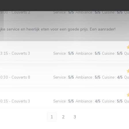
9:00 - Couverts 2
Service
:
5
/5
Ambiance
:
5
/5
Cuisine
:
5
/5
Qua
jke service en heerlijk eten voor een goede prijs. Een aanrader!
3:15 - Couverts 3
Service
:
5
/5
Ambiance
:
5
/5
Cuisine
:
5
/5
Qua
0:30 - Couverts 8
Service
:
5
/5
Ambiance
:
5
/5
Cuisine
:
4
/5
Qua
0:15 - Couverts 3
Service
:
5
/5
Ambiance
:
4
/5
Cuisine
:
5
/5
Qua
1
2
3