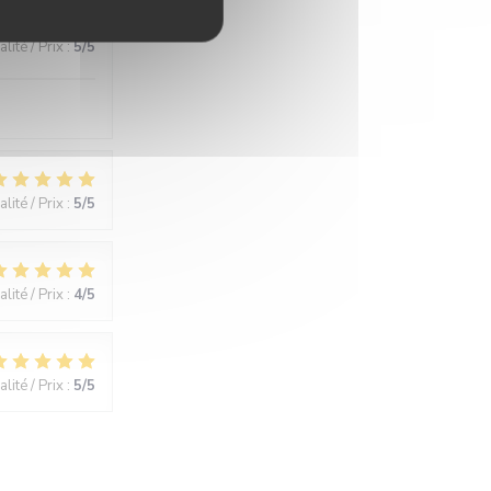
lité / Prix
:
5
/5
lité / Prix
:
5
/5
lité / Prix
:
4
/5
lité / Prix
:
5
/5