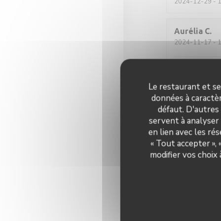
2024-12-29
- 1
Aurélia
C
2024-11-17
- 1
Très bon et plu
s’y sent bien e
Le restaurant et se
données à caractèr
défaut. D'autres
Laurence
C
servent à analyser 
2024-09-28
- 1
en lien avec les ré
« Tout accepter »,
Équipe attentiv
modifier vos choix
régalés sans av
Benoît
C
2024-07-30
- 2