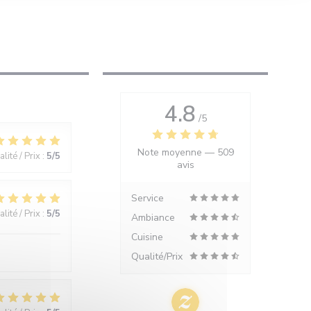
4.8
/5
Note moyenne —
509
lité / Prix
:
5
/5
avis
Service
lité / Prix
:
5
/5
Ambiance
Cuisine
Qualité/Prix