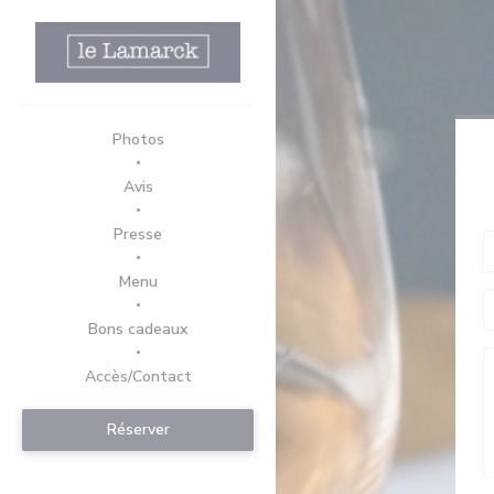
Personnalisation de vos choix en matière de cookies
Photos
Avis
Presse
((ouvre une nouvelle fenêtre))
Menu
((ouvre une nouvelle fenêtre))
Bons cadeaux
Accès/Contact
Réserver