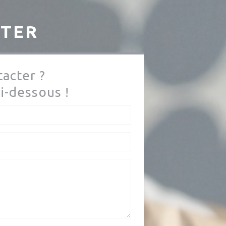
CTER
acter ?
i-dessous !