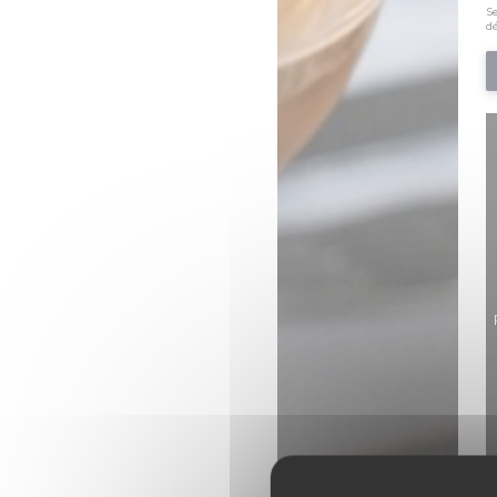
Se
dé