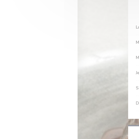
L
M
M
J
S
D