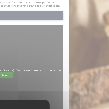
on droit à s'inscrire sur la liste d'opposition au
s données, consultez notre
politique de confidentialité
.
p (Google). Ces cookies peuvent collecter des
utoriser