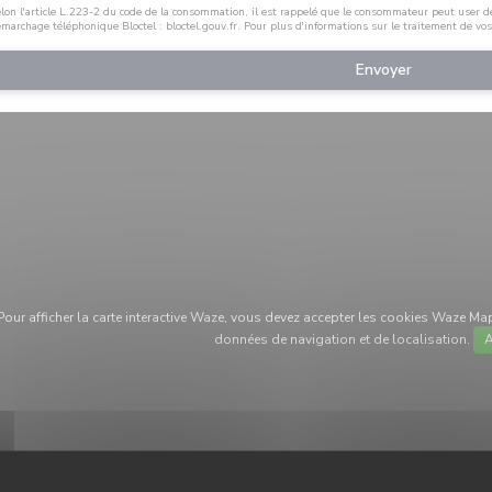
lon l'article L.223-2 du code de la consommation, il est rappelé que le consommateur peut user de s
marchage téléphonique Bloctel :
bloctel.gouv.fr
. Pour plus d'informations sur le traitement de vo
Pour afficher la carte interactive Waze, vous devez accepter les cookies Waze Ma
données de navigation et de localisation.
A