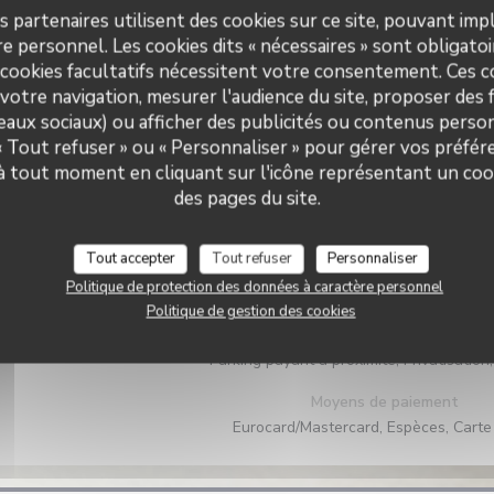
s partenaires utilisent des cookies sur ce site, pouvant impl
e personnel. Les cookies dits « nécessaires » sont obligatoir
 cookies facultatifs nécessitent votre consentement. Ces co
votre navigation, mesurer l'audience du site, proposer des f
seaux sociaux) ou afficher des publicités ou contenus person
 « Tout refuser » ou « Personnaliser » pour gérer vos préfé
Infos pratiques
 à tout moment en cliquant sur l'icône représentant un coo
des pages du site.
Cuisine
Produits de saison, Bistronomiq
Tout accepter
Tout refuser
Personnaliser
Type de restaurant
Politique de protection des données à caractère personnel
Restaurant
Politique de gestion des cookies
Services
Parking payant à proximité, Privatisation
Moyens de paiement
Eurocard/Mastercard, Espèces, Carte