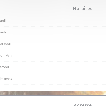
Horaires
undi
ardi
ercredi
eu
-
Ven
amedi
imanche
Adresse