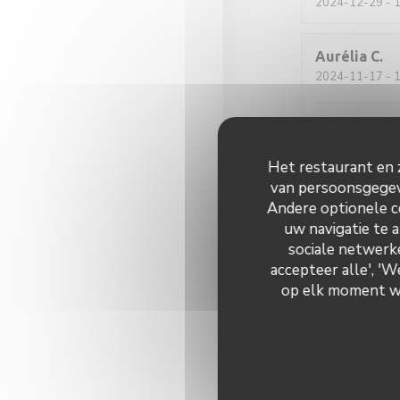
2024-12-29
- 1
Aurélia
C
2024-11-17
- 1
Très bon et plu
On s’y sent bi
Het restaurant en z
van persoonsgegeve
Laurence
C
Andere optionele c
2024-09-28
- 1
uw navigatie te a
sociale netwerke
accepteer alle', '
Équipe attentiv
op elk moment wij
régalés sans av
Benoît
C
2024-07-30
- 2