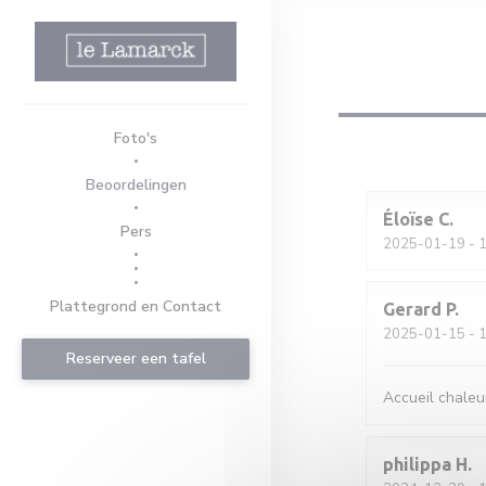
Cookies beheer paneel
Foto's
Beoordelingen
Éloïse
C
Pers
2025-01-19
- 1
((opent in een nieuw venster))
((opent in een nieuw venster))
Plattegrond en Contact
Gerard
P
2025-01-15
- 1
Reserveer een tafel
Accueil chaleu
philippa
H