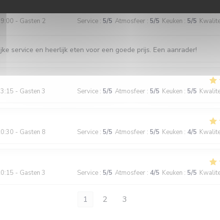
9:00 - Gasten 2
Service
:
5
/5
Atmosfeer
:
5
/5
Keuken
:
5
/5
Kwalitei
jke service en heerlijk eten voor een goede prijs. Een aanrader!
3:15 - Gasten 3
Service
:
5
/5
Atmosfeer
:
5
/5
Keuken
:
5
/5
Kwalitei
0:30 - Gasten 8
Service
:
5
/5
Atmosfeer
:
5
/5
Keuken
:
4
/5
Kwalitei
0:15 - Gasten 3
Service
:
5
/5
Atmosfeer
:
4
/5
Keuken
:
5
/5
Kwalitei
1
2
3