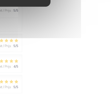
t / Prijs
:
5
/5
t / Prijs
:
5
/5
t / Prijs
:
4
/5
t / Prijs
:
5
/5