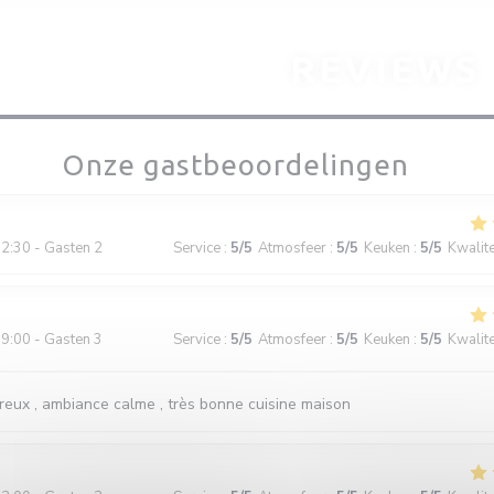
REVIEWS
Onze gastbeoordelingen
2:30 - Gasten 2
Service
:
5
/5
Atmosfeer
:
5
/5
Keuken
:
5
/5
Kwalitei
9:00 - Gasten 3
Service
:
5
/5
Atmosfeer
:
5
/5
Keuken
:
5
/5
Kwalitei
reux , ambiance calme , très bonne cuisine maison