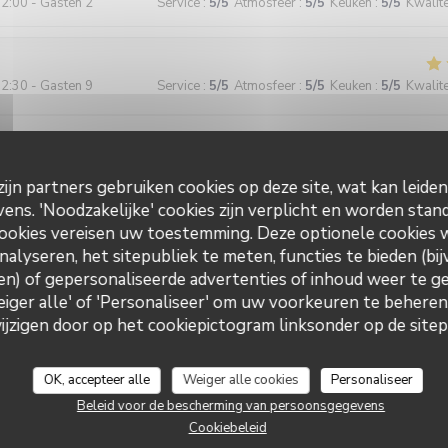
2:00 - Gasten 2
Service
:
5
/5
Atmosfeer
:
5
/5
Keuken
:
5
/5
Kwalitei
2:30 - Gasten 9
Service
:
5
/5
Atmosfeer
:
5
/5
Keuken
:
5
/5
Kwalitei
tôt rapide malgré notre nombre : bravo Petit resto très accueillant et i
en et on mange bien ! Merci
ijn partners gebruiken cookies op deze site, wat kan leide
ns. 'Noodzakelijke' cookies zijn verplicht en worden stand
ookies vereisen uw toestemming. Deze optionele cookies
8:30 - Gasten 12
Service
:
5
/5
Atmosfeer
:
5
/5
Keuken
:
5
/5
Kwalitei
nalyseren, het sitepubliek te meten, functies te bieden (bij
n) of gepersonaliseerde advertenties of inhoud weer te ge
Weiger alle' of 'Personaliseer' om uw voorkeuren te behere
e et très serviable, très bons produits, cuisine fine. Même les végétar
zigen door op het cookiepictogram linksonder op de sitepa
oir l'impression d'être un problème !
OK, accepteer alle
Weiger alle cookies
Personaliseer
Beleid voor de bescherming van persoonsgegevens
1:30 - Gasten 2
Service
:
5
/5
Atmosfeer
:
5
/5
Keuken
:
5
/5
Kwalitei
Cookiebeleid