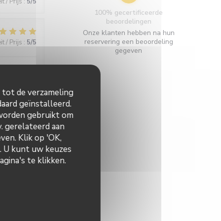
t / Prijs
:
5
/5
100% gecertificeerde
beoordelingen
Onze klanten hebben na hun
reservering een beoordeling
t / Prijs
:
5
/5
gegeven
ntimiste.
n tot de verzameling
aard geïnstalleerd.
 worden gebruikt om
t / Prijs
:
5
/5
v. gerelateerd aan
ven. Klik op 'OK,
n. U kunt uw keuzes
iens se sont
gina's te klikken.
t / Prijs
:
5
/5