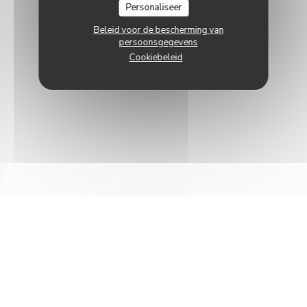
Personaliseer
Beleid voor de bescherming van
persoonsgegevens
Cookiebeleid
en nieuw venster))
t in een nieuw venster))
© 2026 LE LAMARCK — RESTAURANT WEBSITE GECREËERD DOOR
((OPENT IN EEN NIEUW VENSTER))
ZENCHEF
((OPENT IN EEN NIEUW VENSTER))
DISCLAIMER
((OPENT IN EEN NIEUW VE
GEBRUIKSVOORWAARDEN
((OPENT IN EEN 
BELEID BESCHERMING PERSOONSGEGEVENS