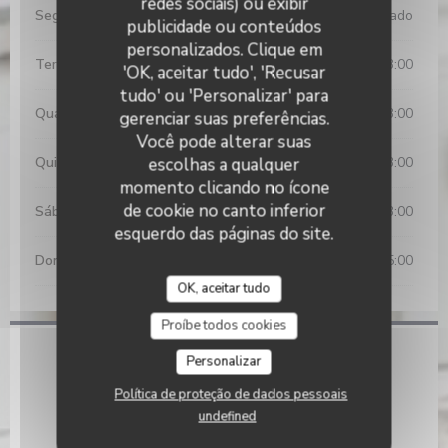
redes sociais) ou exibir
Segunda-feira
Fechado
publicidade ou conteúdos
personalizados. Clique em
Terça-feira
12:00 - 14:30
18:30 - 23:00
•
'OK, aceitar tudo', 'Recusar
tudo' ou 'Personalizar' para
Quarta-feira
18:30 - 23:00
gerenciar suas preferências.
Você pode alterar suas
Qui
-
Sex
12:00 - 14:30
18:30 - 23:00
escolhas a qualquer
•
momento clicando no ícone
de cookie no canto inferior
Sábado
12:00 - 15:00
18:30 - 23:00
•
esquerdo das páginas do site.
Domingo
11:30 - 15:00
OK, aceitar tudo
Proíbe todos cookies
Local
Personalizar
Política de proteção de dados pessoais
((abre numa nova jane
8, rue Lamarck 75018 Paris
undefined
01 53 41 01 60