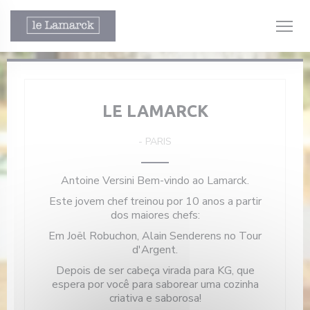
Painel de Gerenciamento de Cookies
LE LAMARCK
-
PARIS
ela))
Antoine Versini Bem-vindo ao Lamarck.
ela))
Este jovem chef treinou por 10 anos a partir
dos maiores chefs:
Em Joël Robuchon, Alain Senderens no Tour
d'Argent.
Depois de ser cabeça virada para KG, que
espera por você para saborear uma cozinha
criativa e saborosa!