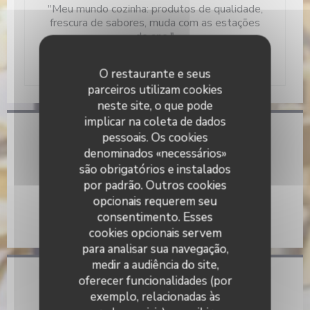
"Meu mundo cozinha: produtos de qualidade,
frescura de sabores, muda com as estações
do ano."
Antoine Versini
O restaurante e seus
parceiros utilizam cookies
neste site, o que pode
implicar na coleta de dados
pessoais. Os cookies
Informações gerais
denominados «necessários»
Serviços
são obrigatórios e instalados
Privatização, Esplanada
por padrão. Outros cookies
opcionais requerem seu
Métodos de pagamento
consentimento. Esses
Eurocard/Mastercard, Dinheiro, Cartão Azul
cookies opcionais servem
para analisar sua navegação,
medir a audiência do site,
oferecer funcionalidades (por
Horário de abertura
exemplo, relacionadas às