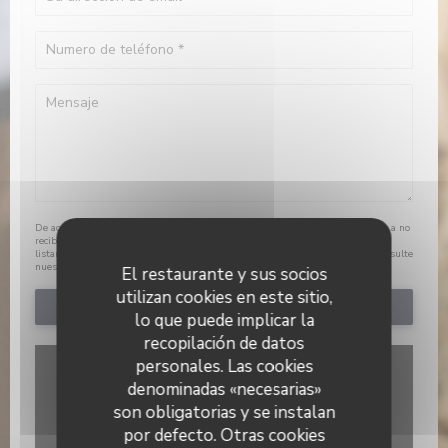
De acuerdo con la normativa de protección de datos, puede ejercer su derecho a no
recibir comunicaciones comerciales inscribiéndose en la Lista Robinson:
listarobinson.es
. Para más información sobre el tratamiento de sus datos, consulte
nuestra
política de privacidad
.
El restaurante y sus socios
utilizan cookies en este sitio,
lo que puede implicar la
recopilación de datos
personales. Las cookies
denominadas «necesarias»
son obligatorias y se instalan
por defecto. Otras cookies