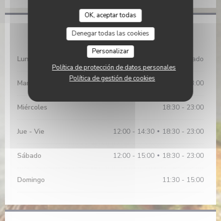
OK, aceptar todas
Horario de apertura
Denegar todas las cookies
Personalizar
Lunes
Cerrado
Política de protección de datos personales
Política de gestión de cookies
Martes
12:00 - 14:30
18:30 - 23:00
•
Miércoles
18:30 - 23:00
Jue
-
Vie
12:00 - 14:30
18:30 - 23:00
•
Sábado
12:00 - 15:00
18:30 - 23:00
•
Domingo
11:30 - 15:00