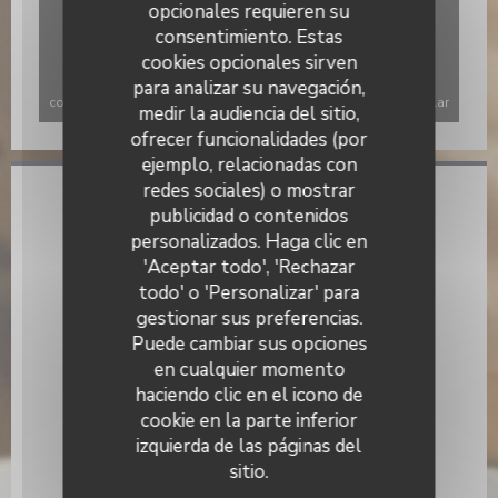
opcionales requieren su
consentimiento. Estas
cookies opcionales sirven
para analizar su navegación,
Para mostrar el mapa interactivo de Waze, debe aceptar las
cookies de Waze Map (Google). Estas cookies pueden recopilar
medir la audiencia del sitio,
datos de navegación y ubicación.
Permitir
ofrecer funcionalidades (por
ejemplo, relacionadas con
redes sociales) o mostrar
Información general
publicidad o contenidos
personalizados. Haga clic en
Cocina
'Aceptar todo', 'Rechazar
productos de temporada,
todo' o 'Personalizar' para
gestionar sus preferencias.
Tipo de negocio
Puede cambiar sus opciones
Restaurante
en cualquier momento
Servicios
haciendo clic en el icono de
Aparcamiento cerca, Privatización, Terraza
cookie en la parte inferior
izquierda de las páginas del
Métodos de pago
sitio.
Eurocard/Mastercard, Efectivo, Tarjeta de Crédito