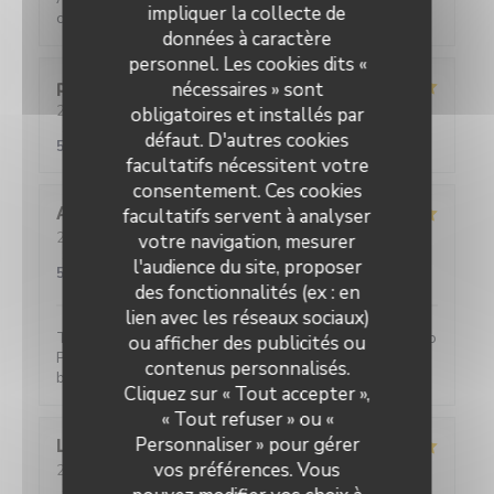
impliquer la collecte de
cuisine maison
données à caractère
personnel. Les cookies dits «
philippa
H
nécessaires » sont
2024-12-29
- 12:00 - Couverts 2
obligatoires et installés par
Service
:
5
/5
Ambiance
:
5
/5
Cuisine
:
5
/5
Qualité / Prix
:
défaut. D'autres cookies
5
/5
facultatifs nécessitent votre
consentement. Ces cookies
Aurélia
C
facultatifs servent à analyser
2024-11-17
- 12:30 - Couverts 9
votre navigation, mesurer
Service
:
5
/5
Ambiance
:
5
/5
Cuisine
:
5
/5
Qualité / Prix
:
l'audience du site, proposer
5
/5
des fonctionnalités (ex : en
lien avec les réseaux sociaux)
Très bon et plutôt rapide malgré notre nombre : bravo
ou afficher des publicités ou
Petit resto très accueillant et intimiste. On s’y sent
contenus personnalisés.
bien et on mange bien ! Merci
Cliquez sur « Tout accepter »,
« Tout refuser » ou «
Personnaliser » pour gérer
Laurence
C
vos préférences. Vous
2024-09-28
- 18:30 - Couverts 12
Service
:
5
/5
Ambiance
:
5
/5
Cuisine
:
5
/5
Qualité / Prix
: