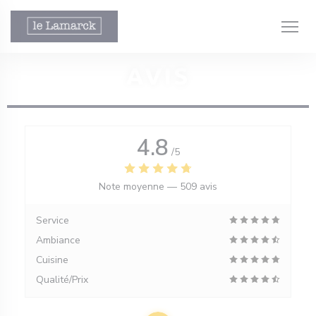
Personnalisation de vos choix en matière de cookies
AVIS
4.8
/5
le fenêtre))
Note moyenne —
509 avis
ouvelle fenêtre))
Service
Ambiance
Cuisine
Qualité/Prix