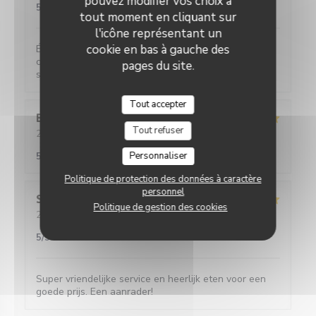
pouvez modifier vos choix à
5
/5
tout moment en cliquant sur
l'icône représentant un
cookie en bas à gauche des
Équipe attentive et très serviable, très bons produits,
cuisine fine. Même les végétariens se sont régalés
pages du site.
sans avoir l'impression d'être un problème !
Tout accepter
Benoît
C
Tout refuser
2024-07-30
- 21:30 - Couverts 2
Service
:
5
/5
Ambiance
:
5
/5
Cuisine
:
5
/5
Qualité / Prix
:
Personnaliser
5
/5
Politique de protection des données à caractère
personnel
Sander
K
Politique de gestion des cookies
2024-07-13
- 19:00 - Couverts 2
Service
:
5
/5
Ambiance
:
5
/5
Cuisine
:
5
/5
Qualité / Prix
:
5
/5
Super vriendelijke service en heerlijk eten voor een
goede prijs. Een aanrader!