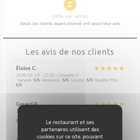
100% avis vérifiés
Seuls les clients ayant réservé ont laissé leur avis
Les avis de nos clients
Éloïse
C
2025-01-19
- 12:30 - Couverts 2
Service
:
5
/5
Ambiance
:
5
/5
Cuisine
:
5
/5
Qualité / Prix
:
5
/5
Gerard
P
2025-01-15
- 19:00 - Couverts 3
Service
:
5
/5
Ambiance
:
5
/5
Cuisine
:
5
/5
Qualité / Prix
:
5
/5
Le restaurant et ses
partenaires utilisent des
cookies sur ce site, pouvant
Accueil chaleureux , ambiance calme , très bonne