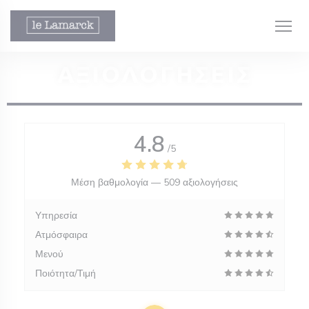
Πίνακας διαχείρισης "Μπισκότων" (Cookies)
ΑΞΙΟΛΟΓΉΣΕΙΣ
4.8
/5
ράθυρο))
Μέση βαθμολογία —
509 αξιολογήσεις
ράθυρο))
Υπηρεσία
Ατμόσφαιρα
Μενού
Ποιότητα/Τιμή