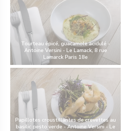
Tourteau épicé, guacamole acidulé -
Antoine Versini - Le Lamack, 8 rue
Lamarck Paris 18e
Papillotes croustillantes de crevettes au
basilic pesto verde - Antoine Versini - Le