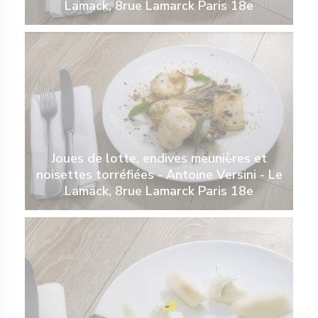
Lamack, 8rue Lamarck Paris 18e
Joues de lotte, endives meunières et
noisettes torréfiées - Antoine Versini - Le
Lamack, 8rue Lamarck Paris 18e