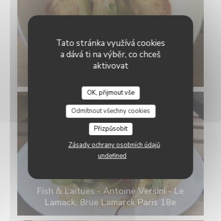
Tato stránka využívá cookies
a dává ti na výběr, co chceš
aktivovat
OK, přijmout vše
Odmítnout všechny cookies
Přizpůsobit
Zásady ochrany osobních údajů
undefined
Fish & Laitues - Antoine Versini - Le
Lamack, 8rue Lamarck Paris 18e