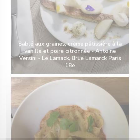
Sablé aux graines, crème pâtissière à la
vanille et poire citronnée - Antoine
Versini - Le Lamack, 8rue Lamarck Paris
18e