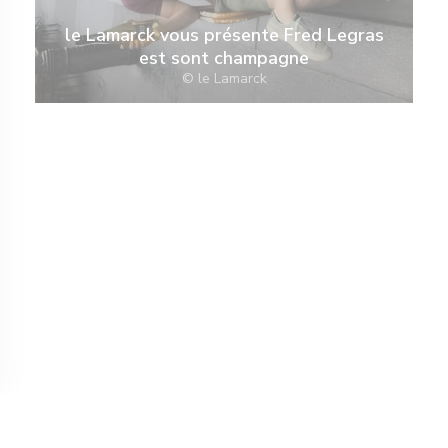
le Lamarck vous présente Fred Legras
est sont champagne
© le Lamarck
v novém okně))
vře se v novém okně))
© 2026 LE LAMARCK — WEBOVÉ STRÁNKY RESTAURACE BYLY