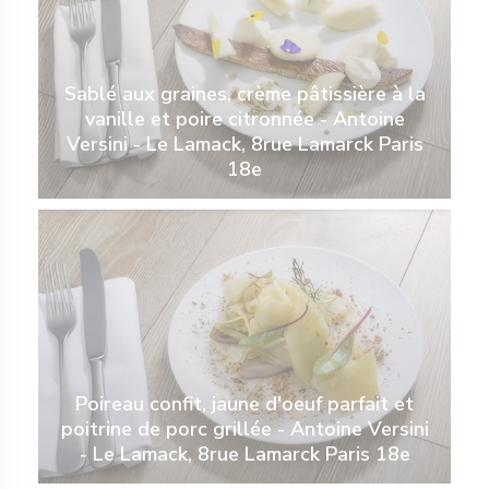
Sablé aux graines, crème pâtissière à la
vanille et poire citronnée - Antoine
Versini - Le Lamack, 8rue Lamarck Paris
18e
Poireau confit, jaune d'oeuf parfait et
poitrine de porc grillée - Antoine Versini
- Le Lamack, 8rue Lamarck Paris 18e