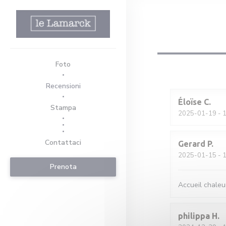
Personalizzazione delle tue scelte sui cookie
Foto
Recensioni
Éloïse
C
Stampa
2025-01-19
- 1
((apre una nuova finestra))
((apre una nuova finestra))
Contattaci
Gerard
P
2025-01-15
- 1
Prenota
Accueil chaleu
philippa
H