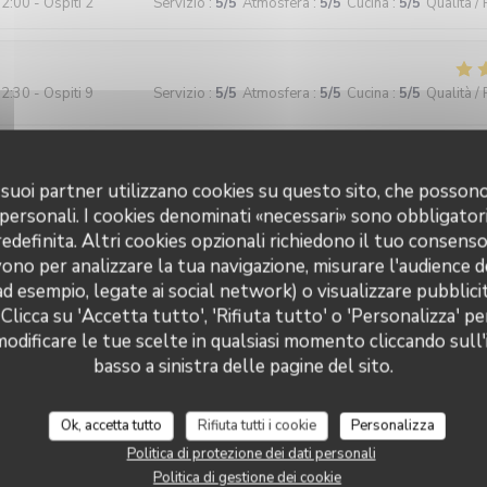
2:00 - Ospiti 2
Servizio
:
5
/5
Atmosfera
:
5
/5
Cucina
:
5
/5
Qualità /
2:30 - Ospiti 9
Servizio
:
5
/5
Atmosfera
:
5
/5
Cucina
:
5
/5
Qualità /
tôt rapide malgré notre nombre : bravo Petit resto très accueillant et i
en et on mange bien ! Merci
 i suoi partner utilizzano cookies su questo sito, che posso
 personali. I cookies denominati «necessari» sono obbligatori
definita. Altri cookies opzionali richiedono il tuo consens
ono per analizzare la tua navigazione, misurare l'audience de
8:30 - Ospiti 12
Servizio
:
5
/5
Atmosfera
:
5
/5
Cucina
:
5
/5
Qualità /
ad esempio, legate ai social network) o visualizzare pubblic
 Clicca su 'Accetta tutto', 'Rifiuta tutto' o 'Personalizza' pe
e et très serviable, très bons produits, cuisine fine. Même les végétari
odificare le tue scelte in qualsiasi momento cliccando sull'
ns avoir l'impression d'être un problème !
basso a sinistra delle pagine del sito.
Ok, accetta tutto
Rifiuta tutti i cookie
Personalizza
1:30 - Ospiti 2
Servizio
:
5
/5
Atmosfera
:
5
/5
Cucina
:
5
/5
Qualità /
Politica di protezione dei dati personali
Politica di gestione dei cookie