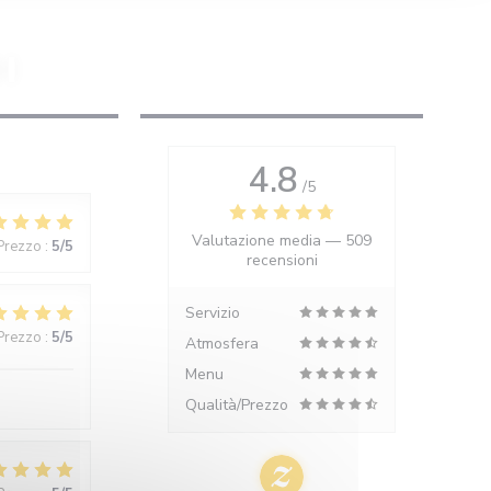
I
4.8
/5
Valutazione media —
509
 Prezzo
:
5
/5
recensioni
Servizio
 Prezzo
:
5
/5
Atmosfera
Menu
Qualità/Prezzo