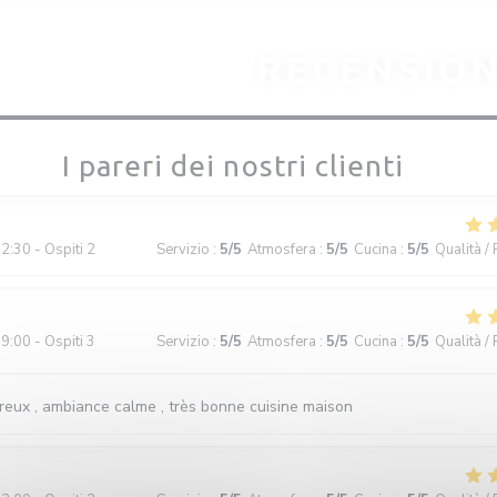
RECENSION
I pareri dei nostri clienti
2:30 - Ospiti 2
Servizio
:
5
/5
Atmosfera
:
5
/5
Cucina
:
5
/5
Qualità /
9:00 - Ospiti 3
Servizio
:
5
/5
Atmosfera
:
5
/5
Cucina
:
5
/5
Qualità /
reux , ambiance calme , très bonne cuisine maison