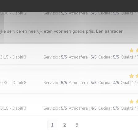
9:00 - Ospiti 2
Servizio
:
5
/5
Atmosfera
:
5
/5
Cucina
:
5
/5
Qualità /
jke service en heerlijk eten voor een goede prijs. Een aanrader!
3:15 - Ospiti 3
Servizio
:
5
/5
Atmosfera
:
5
/5
Cucina
:
5
/5
Qualità /
0:30 - Ospiti 8
Servizio
:
5
/5
Atmosfera
:
5
/5
Cucina
:
4
/5
Qualità /
0:15 - Ospiti 3
Servizio
:
5
/5
Atmosfera
:
4
/5
Cucina
:
5
/5
Qualità /
1
2
3